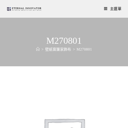
主選單
M270801
>
壁紙窗簾家飾布
>
M270801