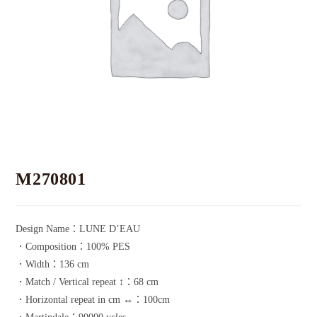
M270801
Design Name：LUNE D’EAU
．Composition：100% PES
．Width：136 cm
．Match / Vertical repeat ↕：68 cm
．Horizontal repeat in cm ↔：100cm