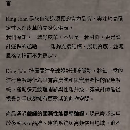
言
King John 是來自製造源頭的實力品牌，
專注於高穩
定性人造皮革的開發與供應。
我們深知，一塊好皮革，不只是一種材料，更是設
計邏輯的起點 —— 能夠支撐結構、展現質感，並隨
風格切換而不失穩定。
King John 持續關注全球設計潮流脈動，
將每一季的
流行色系轉化為具有高度飽和與實用彈性的配色系
統。
搭配多元紋理開發與性能升級，
讓設計師能從
視覺到手感都擁有更靈活的創作空間。
產品通過
嚴謹的國際性能標準驗證
，現已廣泛應用
於多國大型品牌、
連鎖系統與高頻使用場域。雖不