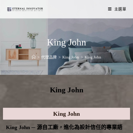
主選單
King John
>
代理品牌
>
King John
>
King John
King John
King John
King John ─ 源自工廠，進化為設計信任的專業語