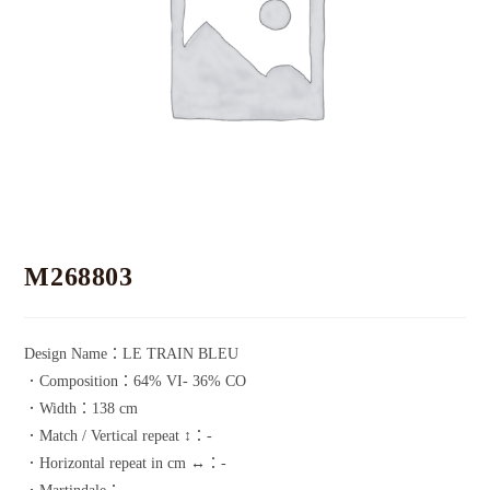
M268803
Design Name：LE TRAIN BLEU
．Composition：64% VI- 36% CO
．Width：138 cm
．Match / Vertical repeat ↕：-
．Horizontal repeat in cm ↔：-