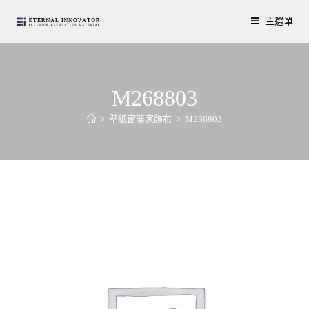
主選單
M268803
>
壁紙窗簾家飾布
>
M268803