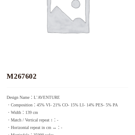
M267602
Design Name：L’AVENTURE
．Composition：45% VI- 21% CO- 15% LI- 14% PES- 5% PA
．Width：139 cm
．Match / Vertical repeat ↕：-
．Horizontal repeat in cm ↔：-