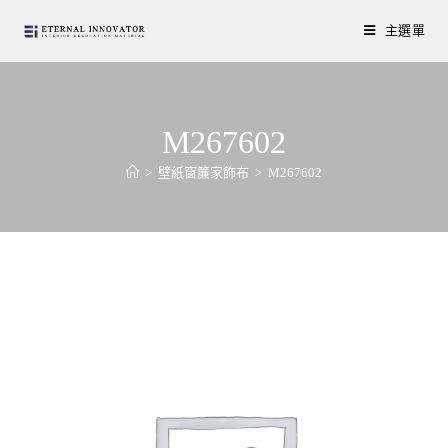
主選單
M267602
>
壁紙窗簾家飾布
>
M267602