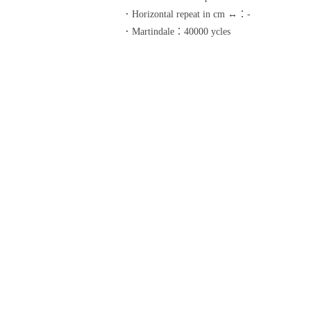
．Horizontal repeat in cm ↔：-
．Martindale：40000 ycles