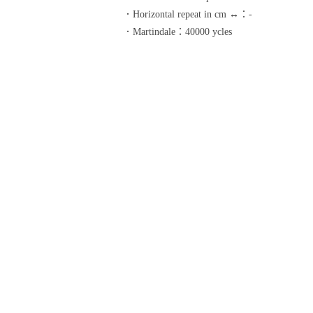
．Horizontal repeat in cm ↔：-
．Martindale：40000 ycles