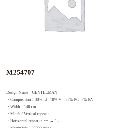
M254707
Design Name：GENTLEMAN
．Composition：30% LI- 10% VI- 55% PC- 5% PA
．Width：140 cm
．Match / Vertical repeat ↕：-
．Horizontal repeat in cm ↔：-