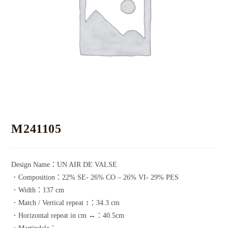
M241105
Design Name：UN AIR DE VALSE
．Composition：22% SE- 26% CO – 26% VI- 29% PES
．Width：137 cm
．Match / Vertical repeat ↕：34.3 cm
．Horizontal repeat in cm ↔：40.5cm