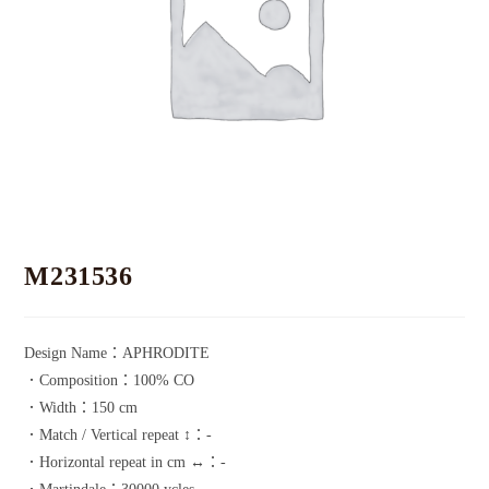
M231536
Design Name：APHRODITE
．Composition：100% CO
．Width：150 cm
．Match / Vertical repeat ↕：-
．Horizontal repeat in cm ↔：-