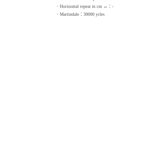
．Horizontal repeat in cm ↔：-
．Martindale：30000 ycles