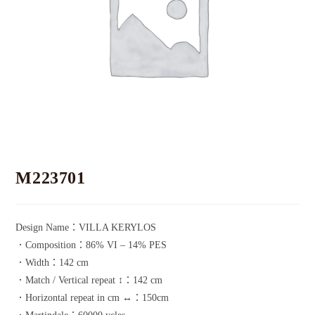
M223701
Design Name：VILLA KERYLOS
．Composition：86% VI – 14% PES
．Width：142 cm
．Match / Vertical repeat ↕：142 cm
．Horizontal repeat in cm ↔：150cm