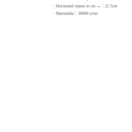
．Horizontal repeat in cm ↔：21.5cm
．Martindale：30000 ycles