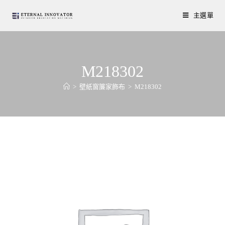
主選單
M218302
>
壁紙窗簾家飾布
>
M218302