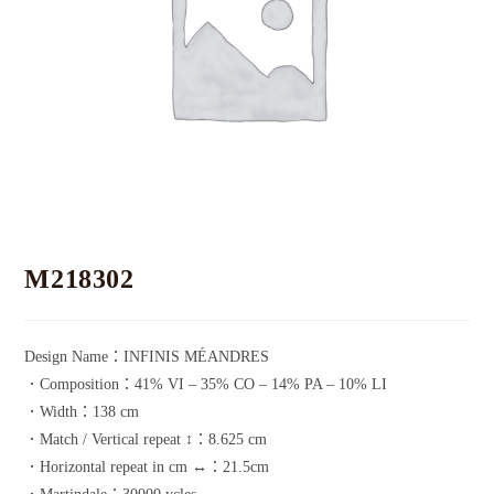
M218302
Design Name：INFINIS MÉANDRES
．Composition：41% VI – 35% CO – 14% PA – 10% LI
．Width：138 cm
．Match / Vertical repeat ↕：8.625 cm
．Horizontal repeat in cm ↔：21.5cm