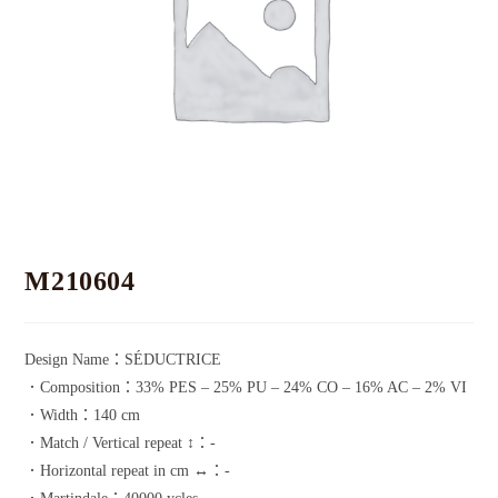
M210604
Design Name：SÉDUCTRICE
．Composition：33% PES – 25% PU – 24% CO – 16% AC – 2% VI
．Width：140 cm
．Match / Vertical repeat ↕：-
．Horizontal repeat in cm ↔：-