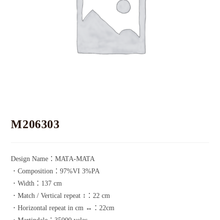
M206303
Design Name：MATA-MATA
．Composition：97%VI 3%PA
．Width：137 cm
．Match / Vertical repeat ↕：22 cm
．Horizontal repeat in cm ↔：22cm