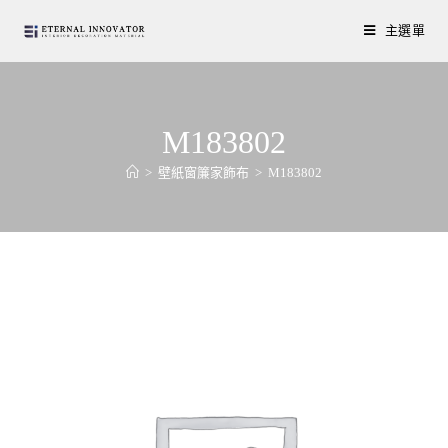
主選單
M183802
>
壁紙窗簾家飾布
>
M183802