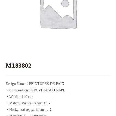
M183802
Design Name：PEINTURES DE PAIX
．Composition：81%VI 14%CO 5%PL
．Width：140 cm
．Match / Vertical repeat ↕：-
．Horizontal repeat in cm ↔：-