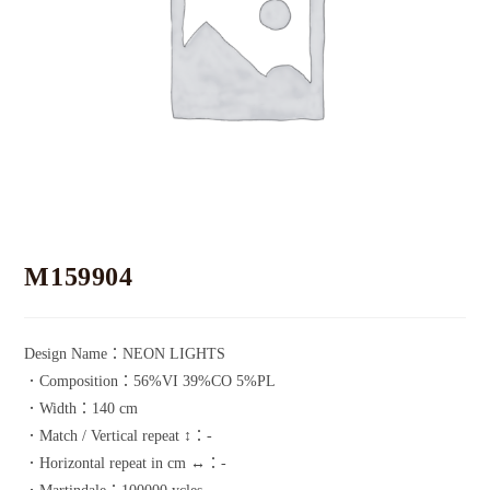
M159904
Design Name：NEON LIGHTS
．Composition：56%VI 39%CO 5%PL
．Width：140 cm
．Match / Vertical repeat ↕：-
．Horizontal repeat in cm ↔：-