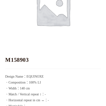
M158903
Design Name：EQUINOXE
．Composition：100% LI
．Width：140 cm
．Match / Vertical repeat ↕：-
．Horizontal repeat in cm ↔：-