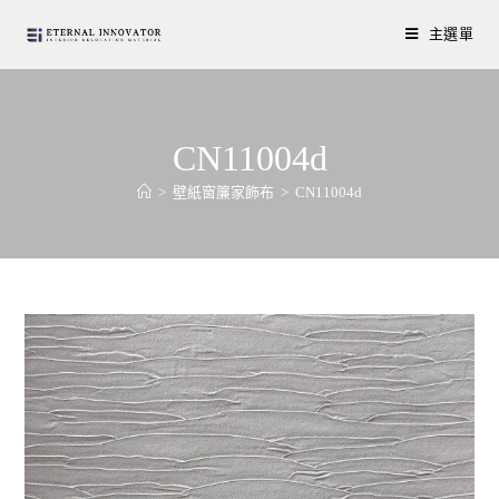
主選單
CN11004d
>
壁紙窗簾家飾布
>
CN11004d