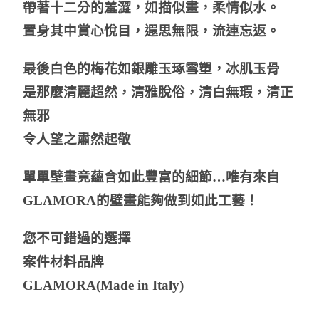
帶著十二分的羞澀，如描似畫，柔情似水。
置身其中賞心悅目，遐思無限，流連忘返。
最後白色的梅花如銀雕玉琢雪塑，冰肌玉骨
是那麼清麗超然，清雅脫俗，清白無瑕，清正
無邪
令人望之肅然起敬
單單壁畫竟蘊含如此豐富的細節…
唯有來自
GLAMORA的壁畫能夠做到如此工藝！
您不可錯過的選擇
案件材料品牌
GLAMORA(Made in Italy)